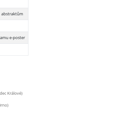
m abstraktům
ramu e-poster
dec Králové)
Brno)