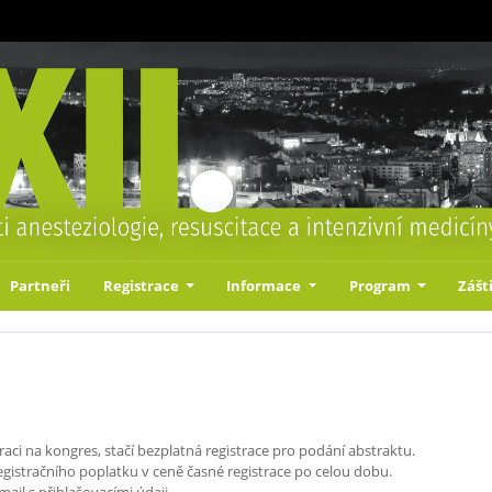
Partneři
Registrace
Informace
Program
Zášt
raci na kongres, stačí bezplatná registrace pro podání abstraktu.
gistračního poplatku v ceně časné registrace po celou dobu.