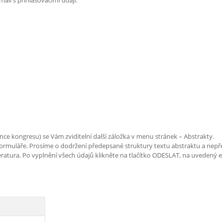
il s přihlašovacími údaji.
nce kongresu) se Vám zviditelní další záložka v menu stránek – Abstrakty.
ormuláře. Prosíme o dodržení předepsané struktury textu abstraktu a nepřek
iteratura. Po vyplnění všech údajů klikněte na tlačítko ODESLAT, na uvedený 