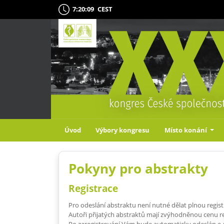
7:20:09
CEST
Úvod
Výbory kongresu
Místo konání
Pokyny pro abstrakty
Registrace
Pro odeslání abstraktu není nutné dělat plnou regist
Autoři přijatých abstraktů mají zvýhodněnou cenu re