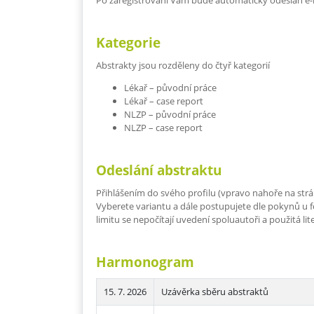
Po zaregistrování Vám bude automaticky odeslán e-ma
Kategorie
Abstrakty jsou rozděleny do čtyř kategorií
Lékař – původní práce
Lékař – case report
NLZP – původní práce
NLZP – case report
Odeslání abstraktu
Přihlášením do svého profilu (vpravo nahoře na strá
Vyberete variantu a dále postupujete dle pokynů u f
limitu se nepočítají uvedení spoluautoři a použitá l
Harmonogram
15. 7. 2026
Uzávěrka sběru abstraktů